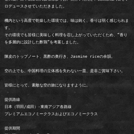
ロデュースさせていただきました。

機内という高度で乾燥した環境では、味は鈍く、香りは弱く感じられま
す。

その環境でも皆様に美味しく料理を召し上がっていただくため、“香り
を多層的に設計した酢鶏”を考案しました。

陳皮のトップノート、黒酢の奥行き、Jasmine riceの余韻。

空の上でも、中国料理の立体感を失わない一皿、是非ご賞味下さい。

皆様にとって、素敵な空の旅になりますように。

提供路線

日本（羽田/成田）-東南アジア各路線　

プレミアムエコノミークラスおよびエコノミークラス

提供期間
