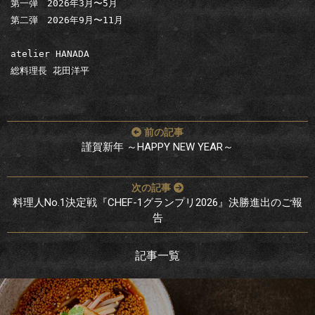
第一弾　2026年3月〜5月

第二弾　2026年9月〜11月

atelier HANADA 　

総料理長 花田洋平
投
稿
謹賀新年 ～HAPPY NEW YEAR～
ナ
ビ
ゲ
料理人No.1決定戦『CHEF-1グランプリ2026』決勝進出のご報
ー
告
シ
ョ
記事一覧
ン